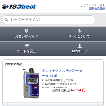
ようこそ ゲストさん
新規会員登録
お買い物ガイド
Paidについて
カートを見る
MYページ
おすすめ商品
グレイテクノス 光パワーメ
ータ 211B
211Aの後継機種として登場!
211Aの機能に1490nmを追加!
金額は211Aと同金額!
42,834 円
販売価格(税込):
あらゆる現場で使用可能ですので、是非お求めください!!