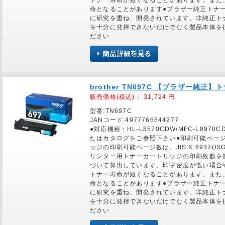
トナー寿命が短くなることがあります。また
命となることがあります●ブラザー純正トナ
に研究を重ね、開発されています。非純正ト
を十分に発揮できないだけでなく製品本体を
ださい
brother TN697C 【ブラザー純
販売価格(税込)：
31,724
円
型番:TN697C
JANコード:4977766844277
●対応機種：HL-L8570CDW/MFC-L89
たはカタログをご参照下さい●印刷可能ページ
ッジの印刷可能ページ数は、JIS X 6932(IS
リンター用トナーカートリッジの印刷枚数を
づいて算出しています。印字密度が低い場合
トナー寿命が短くなることがあります。また
命となることがあります●ブラザー純正トナ
に研究を重ね、開発されています。非純正ト
を十分に発揮できないだけでなく製品本体を
ださい