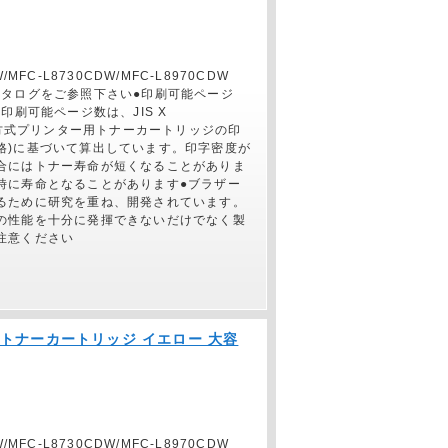
/MFC-L8730CDW/MFC-L8970CDW
カタログをご参照下さい●印刷可能ページ
印刷可能ページ数は、JIS X
電子写真方式プリンター用トナーカートリッジの印
格)に基づいて算出しています。印字密度が
合にはトナー寿命が短くなることがありま
時に寿命となることがあります●ブラザー
るために研究を重ね、開発されています。
の性能を十分に発揮できないだけでなく製
注意ください
純正】トナーカートリッジ イエロー 大容
/MFC-L8730CDW/MFC-L8970CDW