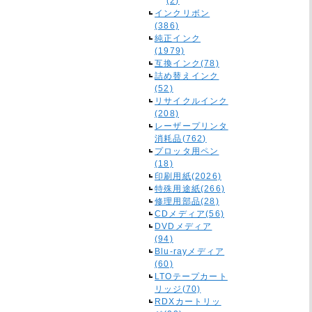
(2)
インクリボン
(386)
純正インク
(1979)
互換インク(78)
詰め替えインク
(52)
リサイクルインク
(208)
レーザープリンタ
消耗品(762)
プロッタ用ペン
(18)
印刷用紙(2026)
特殊用途紙(266)
修理用部品(28)
CDメディア(56)
DVDメディア
(94)
Blu-rayメディア
(60)
LTOテープカート
リッジ(70)
RDXカートリッ