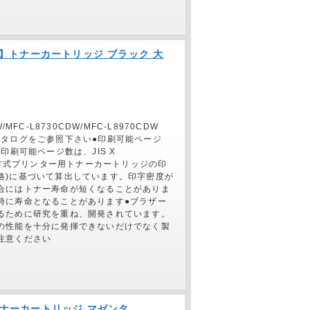
ー純正】トナーカートリッジ ブラック 大
/MFC-L8730CDW/MFC-L8970CDW
カタログをご参照下さい●印刷可能ページ
印刷可能ページ数は、JIS X
電子写真方式プリンター用トナーカートリッジの印
格)に基づいて算出しています。印字密度が
合にはトナー寿命が短くなることがありま
時に寿命となることがあります●ブラザー
るために研究を重ね、開発されています。
の性能を十分に発揮できないだけでなく製
注意ください
正】トナーカートリッジ マゼンタ