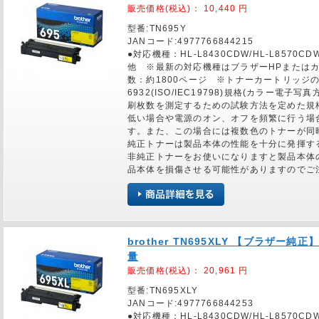
販売価格(税込)：
10,440
円
型番:TN695Y
JANコード:4977766844215
●対応機種：HL-L8430CDW/HL-L8570CDW
他 ※最新の対応機種はブラザーHPまたは
数：約1800ページ ※トナーカートリッジの
6932(ISO/IEC19798)規格(カラー
刷枚数を測定するための試験方法を定めた規
低い場合や電源のオン、オフを頻繁に行う場
す。また、この場合には複数色のトナーが同
純正トナーは製品本体の性能を十分に発揮す
非純正トナーをお使いになりますと製品本体
品本体を損傷させる可能性がありますのでご
brother TN695XLY 【ブラザー
量
販売価格(税込)：
20,961
円
型番:TN695XLY
JANコード:4977766844253
●対応機種：HL-L8430CDW/HL-L8570CDW