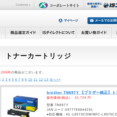
トナーカートリッジ
1268件
の商品がございます。
1
2
3
4
5
6
7
8
9
10
11
12
13
次へ>>
brother TN697Y 【ブラザー純
販売価格(税込)：
31,724
円
型番:TN697Y
JANコード:4977766844291
●対応機種：HL-L8570CDW/MFC-L89