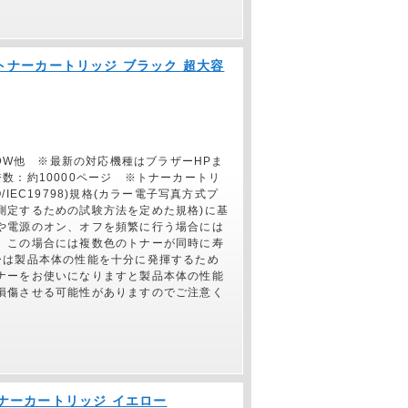
純正】トナーカートリッジ ブラック 超大容
70CDW他 ※最新の対応機種はブラザーHPま
数：約10000ページ ※トナーカートリ
O/IEC19798)規格(カラー電子写真方式プ
測定するための試験方法を定めた規格)に基
や電源のオン、オフを頻繁に行う場合には
、この場合には複数色のトナーが同時に寿
ーは製品本体の性能を十分に発揮するため
ナーをお使いになりますと製品本体の性能
損傷させる可能性がありますのでご注意く
】トナーカートリッジ イエロー