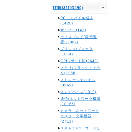
IT商材(103490)
PC・モバイル端末
(1426)
サーバー(142)
ディスプレイ(表示装
置)(2067)
プリンタ/プロッタ
(1674)
CPU/ボード類(2649)
メモリ/フラッシュメモ
リ(1958)
ストレージデバイス
(3969)
入力デバイス(1019)
通信/ネットワーク機器
(10165)
カメラ・ネットワーク
カメラ・光学機器
(2712)
スキャナ/バーコードリ