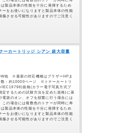
、この場合には複数色のトナーが同時に寿
ーは製品本体の性能を十分に発揮するため
ナーをお使いになりますと製品本体の性能
損傷させる可能性がありますのでご注意く
正】トナーカートリッジ シアン 超大容量
70CDW他 ※最新の対応機種はブラザーHPま
数：約10000ページ ※トナーカートリ
O/IEC19798)規格(カラー電子写真方式プ
測定するための試験方法を定めた規格)に基
や電源のオン、オフを頻繁に行う場合には
、この場合には複数色のトナーが同時に寿
ーは製品本体の性能を十分に発揮するため
ナーをお使いになりますと製品本体の性能
損傷させる可能性がありますのでご注意く