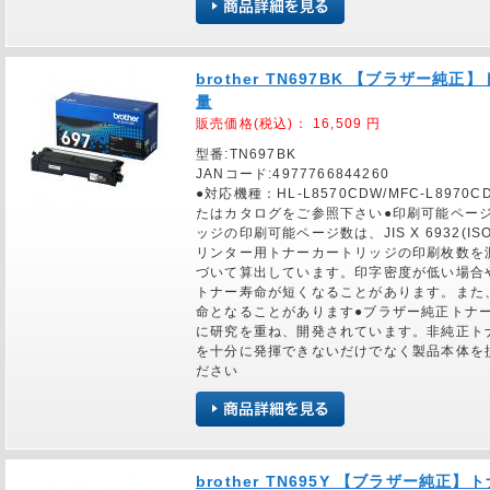
brother TN697BK 【ブラザー
量
販売価格(税込)：
16,509
円
型番:TN697BK
JANコード:4977766844260
●対応機種：HL-L8570CDW/MFC-L89
たはカタログをご参照下さい●印刷可能ページ
ッジの印刷可能ページ数は、JIS X 6932(IS
リンター用トナーカートリッジの印刷枚数を
づいて算出しています。印字密度が低い場合
トナー寿命が短くなることがあります。また
命となることがあります●ブラザー純正トナ
に研究を重ね、開発されています。非純正ト
を十分に発揮できないだけでなく製品本体を
ださい
brother TN695Y 【ブラザー純正