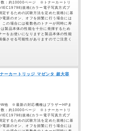
数：約10000ページ ※トナーカートリ
O/IEC19798)規格(カラー電子写真方式プ
測定するための試験方法を定めた規格)に基
や電源のオン、オフを頻繁に行う場合には
、この場合には複数色のトナーが同時に寿
ーは製品本体の性能を十分に発揮するため
ナーをお使いになりますと製品本体の性能
損傷させる可能性がありますのでご注意く
正】トナーカートリッジ マゼンタ 超大容
70CDW他 ※最新の対応機種はブラザーHPま
数：約10000ページ ※トナーカートリ
O/IEC19798)規格(カラー電子写真方式プ
測定するための試験方法を定めた規格)に基
や電源のオン、オフを頻繁に行う場合には