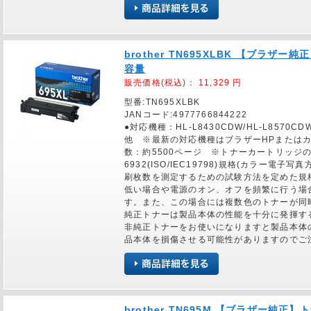
brother TN695XLBK 【ブラザ
容量
販売価格(税込)：
11,329
円
型番:TN695XLBK
JANコード:4977766844222
●対応機種：HL-L8430CDW/HL-L8570CDW
他 ※最新の対応機種はブラザーHPまたは
数：約5500ページ ※トナーカートリッジの
6932(ISO/IEC19798)規格(カラー
刷枚数を測定するための試験方法を定めた規
低い場合や電源のオン、オフを頻繁に行う場
す。また、この場合には複数色のトナーが同
純正トナーは製品本体の性能を十分に発揮す
非純正トナーをお使いになりますと製品本体
品本体を損傷させる可能性がありますのでご
brother TN695M 【ブラザー純