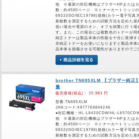
他 ※最新の対応機種はブラザーHPまたは
数：約4500ページ ※トナーカートリッジの
6932(ISO/IEC19798)規格(カラー
刷枚数を測定するための試験方法を定めた規
低い場合や電源のオン、オフを頻繁に行う場
す。また、この場合には複数色のトナーが同
純正トナーは製品本体の性能を十分に発揮す
非純正トナーをお使いになりますと製品本体
品本体を損傷させる可能性がありますのでご
brother TN695XLM 【ブラザー
量
販売価格(税込)：
20,961
円
型番:TN695XLM
JANコード:4977766844246
●対応機種：HL-L8430CDW/HL-L8570CDW
他 ※最新の対応機種はブラザーHPまたは
数：約4500ページ ※トナーカートリッジの
6932(ISO/IEC19798)規格(カラー
刷枚数を測定するための試験方法を定めた規