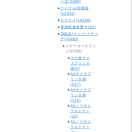
ーダ(2399)
ケーブル/切替器
(12502)
サプライ(14298)
電源関連装置(4192)
消耗品(インク/メディ
ア)(6490)
トナーカートリッ
ジ(2536)
その他サイ
ズプリンタ
用(3)
A3サイズプ
リンタ用
(537)
A4サイズプ
リンタ用
(716)
A4／リサイ
クルトナー
(10)
A3／リサイ
クルトナー