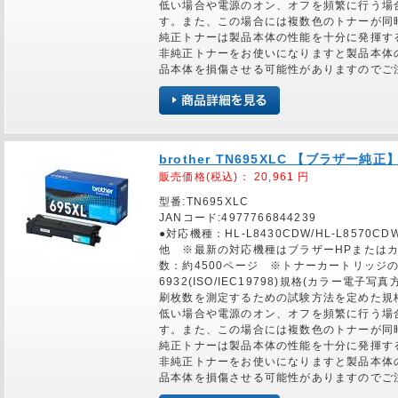
低い場合や電源のオン、オフを頻繁に行う場
す。また、この場合には複数色のトナーが同
純正トナーは製品本体の性能を十分に発揮す
非純正トナーをお使いになりますと製品本体
品本体を損傷させる可能性がありますのでご
brother TN695XLC 【ブラザー
販売価格(税込)：
20,961
円
型番:TN695XLC
JANコード:4977766844239
●対応機種：HL-L8430CDW/HL-L8570CDW
他 ※最新の対応機種はブラザーHPまたは
数：約4500ページ ※トナーカートリッジの
6932(ISO/IEC19798)規格(カラー
刷枚数を測定するための試験方法を定めた規
低い場合や電源のオン、オフを頻繁に行う場
す。また、この場合には複数色のトナーが同
純正トナーは製品本体の性能を十分に発揮す
非純正トナーをお使いになりますと製品本体
品本体を損傷させる可能性がありますのでご