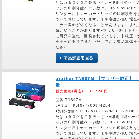
たはカタログをご参照下さい●印刷可能ページ
ッジの印刷可能ページ数は、JIS X 6932(IS
リンター用トナーカートリッジの印刷枚数を
づいて算出しています。印字密度が低い場合
トナー寿命が短くなることがあります。また
命となることがあります●ブラザー純正トナ
に研究を重ね、開発されています。非純正ト
を十分に発揮できないだけでなく製品本体を
ださい
brother TN697M 【ブラザー純
量
販売価格(税込)：
31,724
円
型番:TN697M
JANコード:4977766844284
●対応機種：HL-L8570CDW/MFC-L89
たはカタログをご参照下さい●印刷可能ページ
ッジの印刷可能ページ数は、JIS X 6932(IS
リンター用トナーカートリッジの印刷枚数を
づいて算出しています。印字密度が低い場合