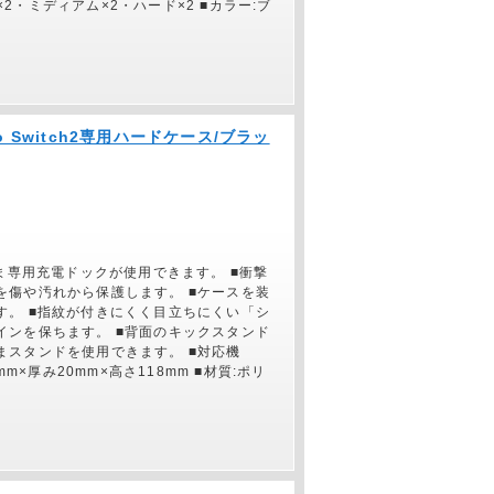
×2・ミディアム×2・ハード×2 ■カラー:ブ
ndo Switch2専用ハードケース/ブラッ
ま専用充電ドックが使用できます。 ■衝撃
を傷や汚れから保護します。 ■ケースを装
す。 ■指紋が付きにくく目立ちにくい「シ
インを保ちます。 ■背面のキックスタンド
まスタンドを使用できます。 ■対応機
77mm×厚み20mm×高さ118mm ■材質:ポリ