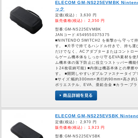
ELECOM GM-NS225EVMBK Nint
ック
定価(税込)：
3,630
円
販売価格(税込)：
2,350
円
型番:GM-NS225EVMBK
JANコード:4549550375375
■NINTENDO SWITCH2 を衝撃から
す。 ■片手で持てるハンドル付きで、持ち運
だけでなく、ACアダプターまたはコントロー
らゲーム機本体をしっかり守るEVA素材を使
ム機本体の落下防止に役立つストッパー機能
ト24枚収納可能) ■内側は機器本体との摩
す。 ■開閉しやすいダブルファスナータイプです。
■サイズ:幅約300mm×奥行約90mm×高さ約14
ポリエステル、EVA、亜鉛合金 ■カラー:ブ
ELECOM GM-NS225EVSBK Nint
定価(税込)：
2,970
円
販売価格(税込)：
1,923
円
型番:GM-NS225EVSBK