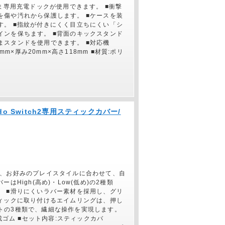
ま専用充電ドックが使用できます。 ■衝撃
を傷や汚れから保護します。 ■ケースを装
す。 ■指紋が付きにくく目立ちにくい「シ
インを保ちます。 ■背面のキックスタンド
まスタンドを使用できます。 ■対応機
77mm×厚み20mm×高さ118mm ■材質:ポリ
endo Switch2専用スティックカバー/
で、お好みのプレイスタイルに合わせて、自
はHigh(高め)・Low(低め)の2種類
。 ■滑りにくいラバー素材を採用し、グリ
ティックに取り付けるエイムリングは、押し
トの3種類で、繊細な操作を実現します。
:合成ゴム ■セット内容:スティックカバ