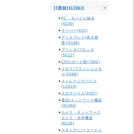
IT商材(413863)
PC・モバイル端末
(4230)
サーバー(420)
ディスプレイ(表示装
置)(6198)
プリンタ/プロッタ
(5022)
CPU/ボード類(7965)
メモリ/フラッシュメモ
リ(5868)
ストレージデバイス
(11919)
入力デバイス(3057)
通信/ネットワーク機器
(30466)
カメラ・ネットワーク
カメラ・光学機器
(8126)
スキャナ/バーコードリ