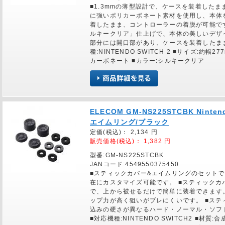
■1.3mmの薄型設計で、ケースを装着したま
に強いポリカーボネート素材を使用し、本体
着したまま、コントローラーの着脱が可能で
ルキークリア」仕上げで、本体の美しいデザ
部分には開口部があり、ケースを装着したま
種:NINTENDO SWITCH 2 ■サイズ:約幅2
カーボネート ■カラー:シルキークリア
ELECOM GM-NS225STCBK Nint
エイムリング/ブラック
定価(税込)：
2,134
円
販売価格(税込)：
1,382
円
型番:GM-NS225STCBK
JANコード:4549550375450
■スティックカバー&エイムリングのセット
在にカスタマイズ可能です。 ■スティックカバー
で、上から被せるだけで簡単に装着できます
ップ力が高く狙いがブレにくいです。 ■ス
込みの硬さが異なるハード・ノーマル・ソフ
■対応機種:NINTENDO SWITCH2 ■材質