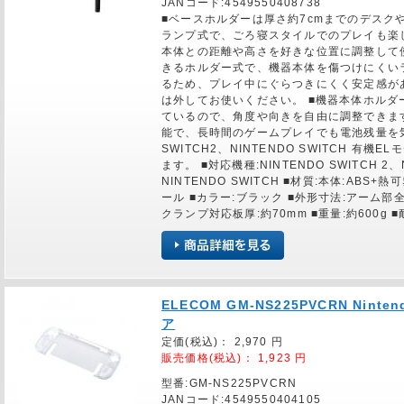
JANコード:4549550408738
■ベースホルダーは厚さ約7cmまでのデスク
ランプ式で、ごろ寝スタイルでのプレイも楽
本体との距離や高さを好きな位置に調整して
きるホルダー式で、機器本体を傷つけにくい
るため、プレイ中にぐらつきにくく安定感があります
は外してお使いください。 ■機器本体ホル
ているので、角度や向きを自由に調整できま
能で、長時間のゲームプレイでも電池残量を気に
SWITCH2、NINTENDO SWITCH 有機E
ます。 ■対応機種:NINTENDO SWITCH 2
NINTENDO SWITCH ■材質:本体:A
ール ■カラー:ブラック ■外形寸法:アーム部全
クランプ対応板厚:約70mm ■重量:約600g ■
ELECOM GM-NS225PVCRN Nint
ア
定価(税込)：
2,970
円
販売価格(税込)：
1,923
円
型番:GM-NS225PVCRN
JANコード:4549550404105