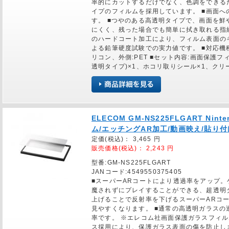
率的にカットするだけでなく、色調をできる
イプのフィルムを採用しています。 ■画面
す。 ■つやのある高透明タイプで、画面を鮮
にくく、残った場合でも簡単に拭き取れる指紋
のハードコート加工により、フィルム表面の
よる鉛筆硬度試験での実力値です。 ■対応機種:NI
リコン、外側:PET ■セット内容:画面保護
透明タイプ)×1、ホコリ取りシール×1、クリー
ELECOM GM-NS225FLGART Nin
ム/エッチングAR加工/動画映え/貼り
定価(税込)：
3,465
円
販売価格(税込)：
2,243
円
型番:GM-NS225FLGART
JANコード:4549550375405
■スーパーARコートにより透過率をアップ
魔されずにプレイすることができる、超透明
上げることで反射率を下げるスーパーARコ
見やすくなります。 ■通常の高透明ガラスの
率です。 ※エレコム社画面保護ガラスフィル
ス採用により、保護ガラス表面の傷を防止し