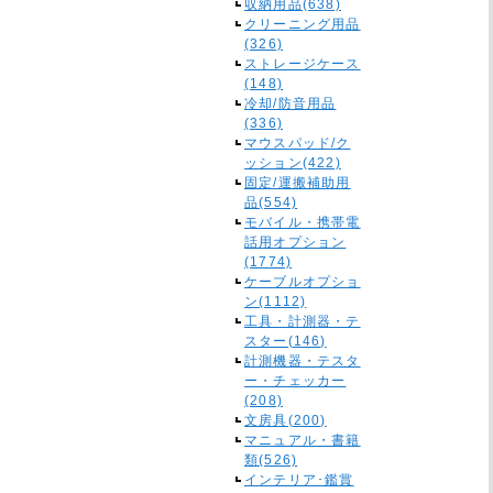
収納用品(638)
クリーニング用品
(326)
ストレージケース
(148)
冷却/防音用品
(336)
マウスパッド/ク
ッション(422)
固定/運搬補助用
品(554)
モバイル・携帯電
話用オプション
(1774)
ケーブルオプショ
ン(1112)
工具・計測器・テ
スター(146)
計測機器・テスタ
ー・チェッカー
(208)
文房具(200)
マニュアル・書籍
類(526)
インテリア･鑑賞