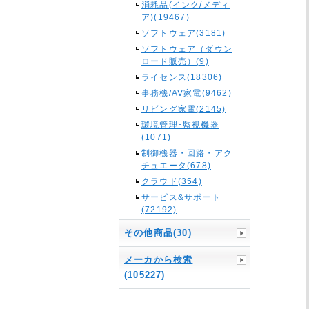
消耗品(インク/メディ
ア)(19467)
ソフトウェア(3181)
ソフトウェア（ダウン
ロード販売）(9)
ライセンス(18306)
事務機/AV家電(9462)
リビング家電(2145)
環境管理･監視機器
(1071)
制御機器・回路・アク
チュエータ(678)
クラウド(354)
サービス&サポート
(72192)
その他商品(30)
メーカから検索
(105227)