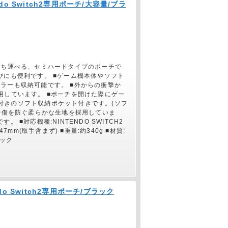
endo Switch2専用ポーチ/大容量/ブラ
守って持ち運べる、セミハードタイプのポーチで
びにも便利です。 ■ゲーム機本体やソフト
ラーも収納可能です。 ■外からの衝撃か
用しています。 ■ポーチを開けた際にゲー
付きのソフト収納ポケット付きです。(ソフ
擦や傷を防ぐ柔らかな生地を採用していま
 ■対応機種:NINTENDO SWITCH2
7mm(取手含まず) ■重量:約340g ■材質:
ラック
endo Switch2専用ポーチ/ブラック