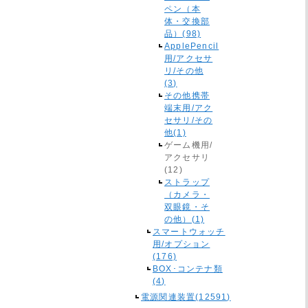
ペン（本
体・交換部
品）(98)
ApplePencil
用/アクセサ
リ/その他
(3)
その他携帯
端末用/アク
セサリ/その
他(1)
ゲーム機用/
アクセサリ
(12)
ストラップ
（カメラ・
双眼鏡・そ
の他）(1)
スマートウォッチ
用/オプション
(176)
BOX･コンテナ類
(4)
電源関連装置(12591)