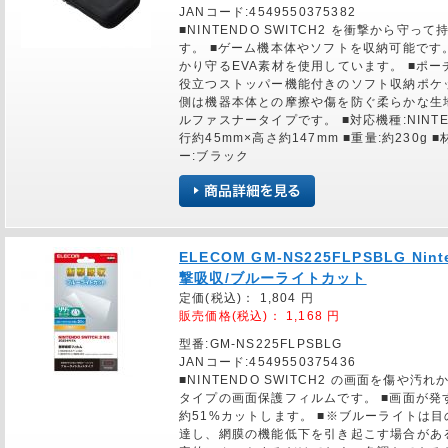
JANコード:4549550375382
■NINTENDO SWITCH2 を衝撃から
す。 ■ゲーム機本体やソフトを収納可能です
かり守るEVA素材を使用しています。 ■ポ
役立つストッパー機能付きのソフト収納ポケッ
側は機器本体との摩擦や傷を防ぐ柔らかな生
ルファスナータイプです。 ■対応機種:NINTEN
行約45mm×高さ約147mm ■重量:約230g
ー:ブラック
ELECOM GM-NS225FLPSBLG Ni
撃吸収/ブルーライトカット
定価(税込)：
1,804
円
販売価格(税込)：
1,168
円
型番:GM-NS225FLPSBLG
JANコード:4549550375436
■NINTENDO SWITCH2 の画面を傷
タイプの画面保護フィルムです。 ■画面が
約51%カットします。 ■※ブルーライトは
達し、網膜の機能低下を引き起こす場合があ