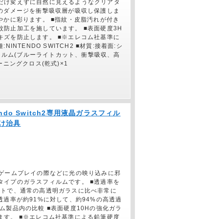
だけ変えずに自然に見えるようなクリアタ
へのダメージを衝撃吸収層が吸収し保護しま
やかに彩ります。 ■指紋・皮脂汚れが付き
防止加工を施しています。 ■表面硬度3H
キズを防止します。 ■※エレコム社基準に
NTENDO SWITCH2 ■材質:接着面:シ
フィルム(ブルーライトカット、衝撃吸収、高
ニングクロス(乾式)×1
tendo Switch2専用液晶ガラスフィル
付け治具
。ゲームプレイの際などに光の映り込みに邪
タイプのガラスフィルムです。 ■透過率を
ートで、通常の高透明ガラスに比べ非常に
透過率が約91%に対して、約94%の高透過
ム製品内の比較 ■表面硬度10Hの強化ガラ
ます。 ■※エレコム社基準による鉛筆硬度