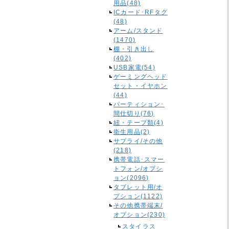
用品(48)
ICカード･RFタグ
(48)
アーム/スタンド
(1470)
棚・引き出し
(402)
USB家電(54)
ゲーミングヘッド
セット・イヤホン
(44)
パーティション･
間仕切り(76)
紐・テープ類(4)
衛生用品(2)
サプライ/その他
(218)
携帯電話･スマー
トフォン/オプシ
ョン(2096)
タブレット用/オ
プション(1122)
その他携帯端末/
オプション(230)
スタイラス