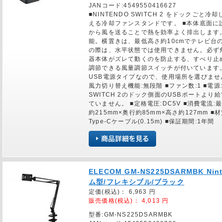
JANコード:4549550416627
■NINTENDO SWITCH 2 をドックご
える冷却ファンスタンドです。 ■本体底面
から風を送ることで熱を効率よく排出します。
能。横置きは、最低高さ約10cmでテレビ台
の際は、水平状態では使用できません。必ず
器本体がズレて動くのを防止する、すべり止
調節できる風量調節スイッチが付いています。
USB電源タイプなので、使用場所を選びません。 ■
風力切り替え機能:無段階 ■ファン数:1 ■電源:USB
SWITCH 2のドック側面のUSBポートよ
ていません。 ■定格電圧:DC5V ■消費電流:最
約215mm×奥行約85mm×高さ約127mm ■材質
Type-Cケーブル(0.15m) ■保証期間:1年間
ELECOM GM-NS225DSARMBK Ni
ム型/フレキシブル/ブラック
定価(税込)：
6,963
円
販売価格(税込)：
4,013
円
型番:GM-NS225DSARMBK