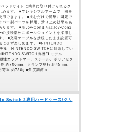
やベッドサイドに簡単に取り付けられるク
しめます。 ■フレキシブルアームで、機器
使用できます。 ■挟むだけで簡単に固定で
ラバー製パーツを採用。滑り止め効果もあ
。 ■※Joy-ConまたはJoy-Con2
ダーの接続部分にボールジョイントを採用し
す。 ■充電ケーブルを接続したまま設置可
せず楽しめます。 ■NINTENDO
Lモデル、NINTENDO SWITCHに対応してい
、NINTENDO SWITCH有機ELモデル、
BS+熱可塑性エラストマー、スチール、ポリアセタ
長:約700mm、クランプ奥行:約45mm、
耐荷重:約780g ■角度調節:○
endo Switch 2専用ハードケース/クリ