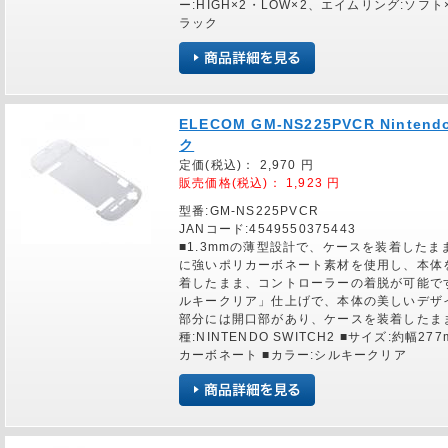
ー:HIGH×2・LOW×2、エイムリング:ソフト
ラック
ELECOM GM-NS225PVCR Ninte
ク
定価(税込)：
2,970
円
販売価格(税込)：
1,923
円
型番:GM-NS225PVCR
JANコード:4549550375443
■1.3mmの薄型設計で、ケースを装着したま
に強いポリカーボネート素材を使用し、本体
着したまま、コントローラーの着脱が可能で
ルキークリア」仕上げで、本体の美しいデザ
部分には開口部があり、ケースを装着したま
種:NINTENDO SWITCH2 ■サイズ:約幅2
カーボネート ■カラー:シルキークリア