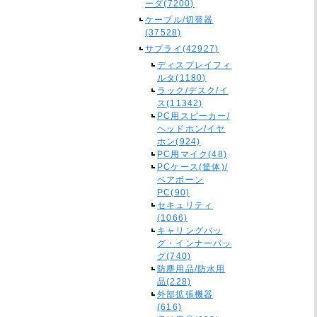
ーダ(7200)
ケーブル/切替器
(37528)
サプライ(42927)
ディスプレイフィ
ルタ(1180)
ラック/デスク/イ
ス(11342)
PC用スピーカー/
ヘッドホン/イヤ
ホン(924)
PC用マイク(48)
PCケース(筐体)/
ベアボーン
PC(90)
セキュリティ
(1066)
キャリングバッ
グ・インナーバッ
グ(740)
防塵用品/防水用
品(228)
外部拡張機器
(616)