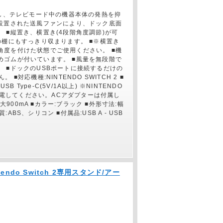
と冷却し、テレビモード中の機器本体の発熱を抑
に設置された送風ファンにより、ドック底面
 ■縦置き、横置き(4段階角度調節)が可
の棚にもすっきり収まります。 ■※横置き
角度を付けた状態でご使用ください。 ■機
めゴムが付いています。 ■風量を無段階で
 ■ドックのUSBポートに接続するだけの
対応機種:NINTENDO SWITCH 2 ■
 Type-C(5V/1A以上) ※NINTENDO
り給電してください。ACアダプターは付属し
大900mA ■カラー:ブラック ■外形寸法:幅
:ABS、シリコン ■付属品:USB A - USB
ntendo Switch 2専用スタンド/アー