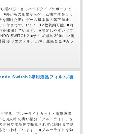
守って持ち運べる、セミハードタイプのポーチで
。 ■外からの衝撃からゲーム機本体をしっ
ーチを開けた際にゲーム機本体の落下防止に
ト付きです。(ソフト12枚収納可能) ■内
地を採用しています。 ■開閉しやすいダブ
DO SWITCH2 ■サイズ:幅約300mm×奥
 ■材質:ポリエステル、EVA、亜鉛合金 ■カラ
ntendo Switch2専用液晶フィルム/衝
や汚れから守る、ブルーライトカット・衝撃吸収
発する光の中の青い部分「ブルーライト」を
目の角膜や水晶体で吸収されずに網膜まで到
るといわれています。 ■ブルーライトを効