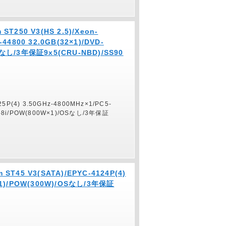
ST250 V3(HS 2.5)/Xeon-
-44800 32.0GB(32×1)/DVD-
OSなし/3年保証9x5(CRU-NBD)/SS90
325P(4) 3.50GHz-4800MHz×1/PC5-
45-8i/POW(800W×1)/OSなし/3年保証
 ST45 V3(SATA)/EPYC-4124P(4)
6×1)/POW(300W)/OSなし/3年保証