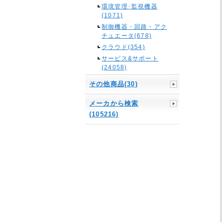
環境管理･監視機器
(1071)
制御機器・回路・アク
チュエータ(678)
クラウド(354)
サービス&サポート
(24058)
その他商品(30)
メーカから検索
(105216)