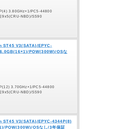
P(4) 3.80GHz×1/PC5-44800
証9x5(CRU-NBD)/SS90
 ST45 V3(SATA)/EPYC-
 16.0GB(16×1)/POW(300W)/OSな
P(12) 3.70GHz×1/PC5-44800
証9x5(CRU-NBD)/SS90
 ST45 V3(SATA)/EPYC-4344P(8)
6×1)/POW(300W)/OSなし/3年保証