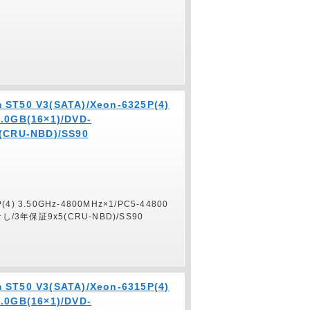
 ST50 V3(SATA)/Xeon-6325P(4)
.0GB(16×1)/DVD-
CRU-NBD)/SS90
P(4) 3.50GHz-4800MHz×1/PC5-44800
Sなし/3年保証9x5(CRU-NBD)/SS90
 ST50 V3(SATA)/Xeon-6315P(4)
.0GB(16×1)/DVD-