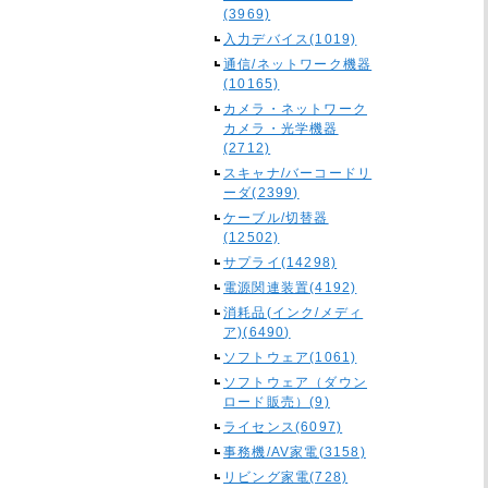
(3969)
入力デバイス(1019)
通信/ネットワーク機器
(10165)
カメラ・ネットワーク
カメラ・光学機器
(2712)
スキャナ/バーコードリ
ーダ(2399)
ケーブル/切替器
(12502)
サプライ(14298)
電源関連装置(4192)
消耗品(インク/メディ
ア)(6490)
ソフトウェア(1061)
ソフトウェア（ダウン
ロード販売）(9)
ライセンス(6097)
事務機/AV家電(3158)
リビング家電(728)