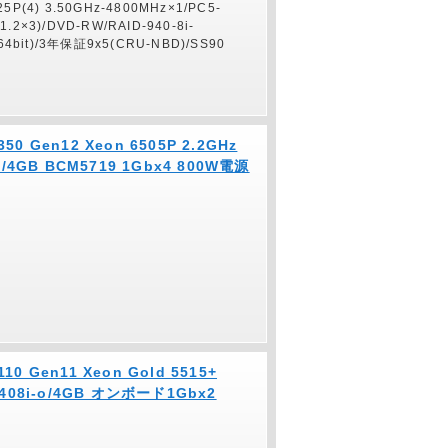
325P(4) 3.50GHz-4800MHz×1/PC5-
(1.2×3)/DVD-RW/RAID-940-8i-
64bit)/3年保証9x5(CRU-NBD)/SS90
350 Gen12 Xeon 6505P 2.2GHz
o/4GB BCM5719 1Gbx4 800W電源
110 Gen11 Xeon Gold 5515+
R408i-o/4GB オンボード1Gbx2