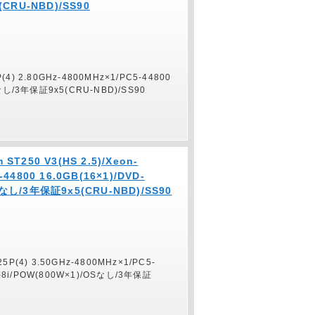
CRU-NBD)/SS90
P(4) 2.80GHz-4800MHz×1/PC5-44800
Sなし/3年保証9x5(CRU-NBD)/SS90
ST250 V3(HS 2.5)/Xeon-
-44800 16.0GB(16×1)/DVD-
OSなし/3年保証9x5(CRU-NBD)/SS90
325P(4) 3.50GHz-4800MHz×1/PC5-
45-8i/POW(800W×1)/OSなし/3年保証