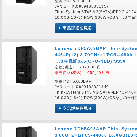
型番:7DH5A03CAP
JANコード:0889488831357
ThinkSystem ST45 V3(SATA)/EPYC-4124
16.0GB(16×1)/POW(300W)/OSなし/3年保
Lenovo 7DH5A03BAP ThinkSystem
4464P(12) 3.70GHz×1/PC5-44800
し/3年保証9x5(CRU-NBD)/SS90
定価(税込)：
732,600
円
販売価格(税込)：
655,402
円
型番:7DH5A03BAP
JANコード:0889488831340
ThinkSystem ST45 V3(SATA)/EPYC-4464
16.0GB(16×1)/POW(300W)/OSなし/3年保
Lenovo 7DH5A03AAP ThinkSystem
3.80GHz×1/PC5-44800 16.0GB(1