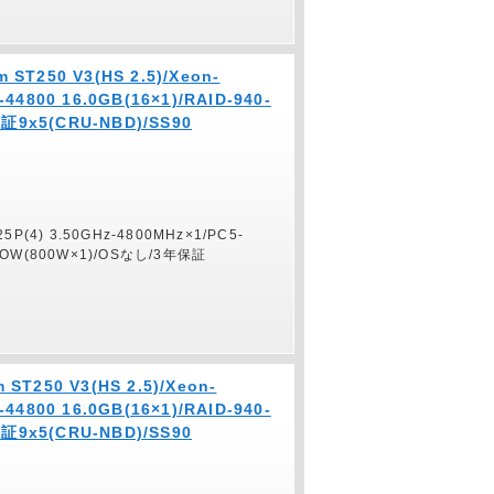
 ST250 V3(HS 2.5)/Xeon-
-44800 16.0GB(16×1)/RAID-940-
証9x5(CRU-NBD)/SS90
325P(4) 3.50GHz-4800MHz×1/PC5-
B/POW(800W×1)/OSなし/3年保証
ST250 V3(HS 2.5)/Xeon-
-44800 16.0GB(16×1)/RAID-940-
証9x5(CRU-NBD)/SS90