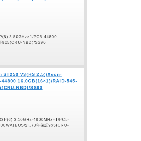
P(8) 3.80GHz×1/PC5-44800
証9x5(CRU-NBD)/SS90
 ST250 V3(HS 2.5)/Xeon-
-44800 16.0GB(16×1)/RAID-545-
(CRU-NBD)/SS90
333P(6) 3.10GHz-4800MHz×1/PC5-
W(800W×1)/OSなし/3年保証9x5(CRU-