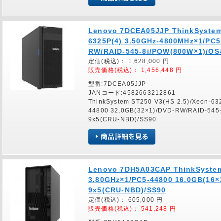
Lenovo 7DCEA05JJP ThinkSystem 
6325P(4) 3.50GHz-4800MHz×1/PC5
RW/RAID-545-8i/POW(800W×1)/
定価(税込)：
1,628,000
円
販売価格(税込)：
1,456,448
円
型番:7DCEA05JJP
JANコード:4582663212861
ThinkSystem ST250 V3(HS 2.5)/Xeon-6
44800 32.0GB(32×1)/DVD-RW/RAID-5
9x5(CRU-NBD)/SS90
Lenovo 7DH5A03CAP ThinkSystem
3.80GHz×1/PC5-44800 16.0GB(1
9x5(CRU-NBD)/SS90
定価(税込)：
605,000
円
販売価格(税込)：
541,248
円