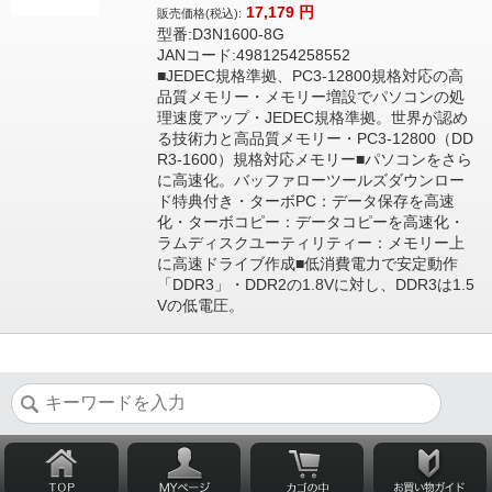
17,179
円
販売価格(税込):
型番:D3N1600-8G
JANコード:4981254258552
■JEDEC規格準拠、PC3-12800規格対応の高
品質メモリー・メモリー増設でパソコンの処
理速度アップ・JEDEC規格準拠。世界が認め
る技術力と高品質メモリー・PC3-12800（DD
R3-1600）規格対応メモリー■パソコンをさら
に高速化。バッファローツールズダウンロー
ド特典付き・ターボPC：データ保存を高速
化・ターボコピー：データコピーを高速化・
ラムディスクユーティリティー：メモリー上
に高速ドライブ作成■低消費電力で安定動作
「DDR3」・DDR2の1.8Vに対し、DDR3は1.5
Vの低電圧。