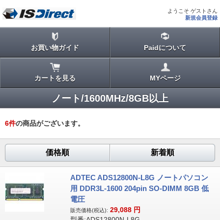
ようこそ ゲストさん
新規会員登録
お買い物ガイド
Paidについて
カートを見る
MYページ
ノート/1600MHz/8GB以上
6
件
の商品がございます。
価格順
新着順
ADTEC ADS12800N-L8G ノートパソコン
用 DDR3L-1600 204pin SO-DIMM 8GB 低
電圧
29,088
円
販売価格(税込):
型番:ADS12800N-L8G