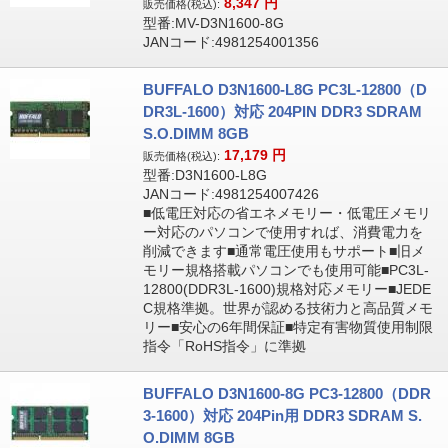
8,347
円
販売価格(税込):
型番:MV-D3N1600-8G
JANコード:4981254001356
BUFFALO D3N1600-L8G PC3L-12800（D
DR3L-1600）対応 204PIN DDR3 SDRAM
S.O.DIMM 8GB
17,179
円
販売価格(税込):
型番:D3N1600-L8G
JANコード:4981254007426
■低電圧対応の省エネメモリー・低電圧メモリ
ー対応のパソコンで使用すれば、消費電力を
削減できます■通常電圧使用もサポート■旧メ
モリー規格搭載パソコンでも使用可能■PC3L-
12800(DDR3L-1600)規格対応メモリー■JEDE
C規格準拠。世界が認める技術力と高品質メモ
リー■安心の6年間保証■特定有害物質使用制限
指令「RoHS指令」に準拠
BUFFALO D3N1600-8G PC3-12800（DDR
3-1600）対応 204Pin用 DDR3 SDRAM S.
O.DIMM 8GB